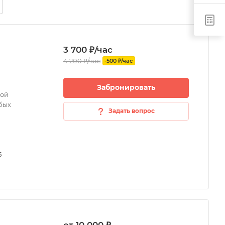
3 700 ₽/час
4 200 ₽/час
-500 ₽/час
Забронировать
ной
бых
Задать вопрос
5