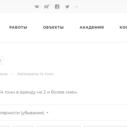
...
РАБОТЫ
ОБЪЕКТЫ
АКАДЕМИЯ
КО
2
—
раны
Автокраны 14 тонн
 тонн в аренду на 2 и более смен.
лярности (убывание)