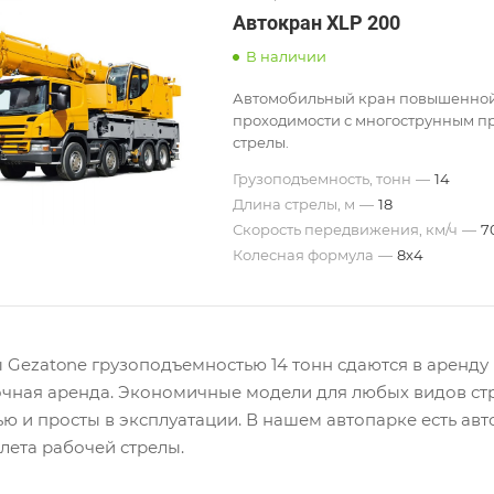
Автокран XLP 200
В наличии
Автомобильный кран повышенно
проходимости с многострунным 
стрелы.
Грузоподъемность, тонн
—
14
Длина стрелы, м
—
18
Скорость передвижения, км/ч
—
7
Колесная формула
—
8х4
 Gezatone грузоподъемностью 14 тонн сдаются в аренду 
очная аренда. Экономичные модели для любых видов стр
ю и просты в эксплуатации. В нашем автопарке есть ав
лета рабочей стрелы.