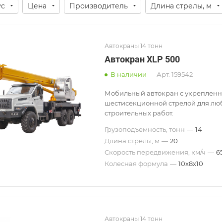
ус
Цена
Производитель
Длина стрелы, м
Автокраны 14 тонн
Автокран XLP 500
В наличии
Арт.
159542
Мобильный автокран с укреплен
шестисекционной стрелой для лю
строительных работ.
Грузоподъемность, тонн
—
14
Длина стрелы, м
—
20
Скорость передвижения, км/ч
—
6
Колесная формула
—
10х8х10
Автокраны 14 тонн