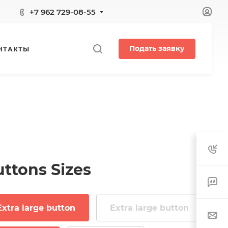
+7 962 729-08-55
Подать заявку
НТАКТЫ
ttons Sizes
Extra large button
Extra large button