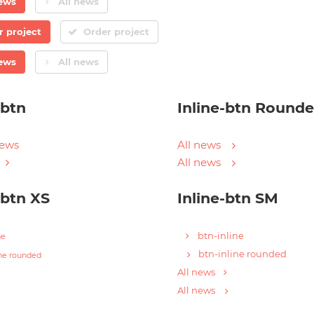
news
All news
r project
Order project
news
All news
-btn
Inline-btn Round
news
All news
All news
-btn XS
Inline-btn SM
btn-inline
ne
btn-inline rounded
ine rounded
All news
All news