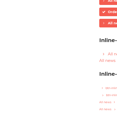
All 
Orde
All 
Inline
All 
All news
Inline
btn-inli
btn-inl
All news
All news