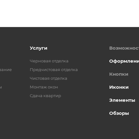
Услуги
Возможнос
Оформлен
Черновая отделка
вание
Предчистовая отделка
Кнопки
Чистовая отделка
Иконки
ы
Монтаж окон
Сдача квартир
Элементы
Обзоры