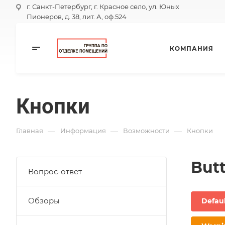
г. Санкт-Петербург, г. Красное село, ул. Юных
Пионеров, д. 38, лит. А, оф.524
КОМПАНИЯ
Кнопки
—
—
—
Главная
Информация
Возможности
Кнопки
But
Вопрос-ответ
Обзоры
Defau