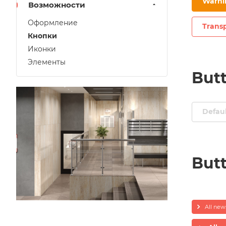
Warni
Возможности
Оформление
Trans
Кнопки
Иконки
Элементы
But
Defau
Butt
All new