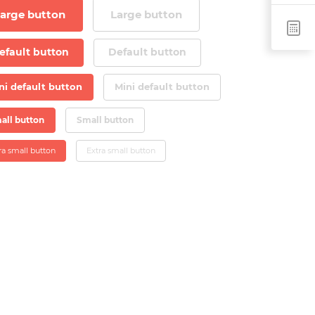
arge button
Large button
efault button
Default button
ni default button
Mini default button
all button
Small button
ra small button
Extra small button