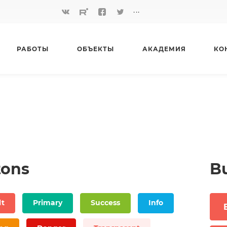
...
РАБОТЫ
ОБЪЕКТЫ
АКАДЕМИЯ
КО
tons
Bu
lt
Primary
Success
Info