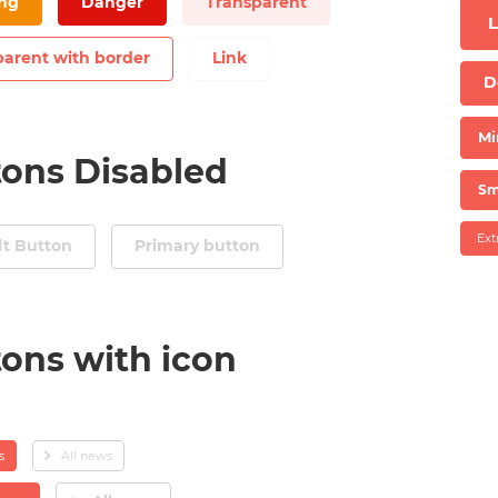
ng
Danger
Transparent
L
parent with border
Link
D
Mi
tons Disabled
Sm
Ext
lt Button
Primary button
ons with icon
s
All news