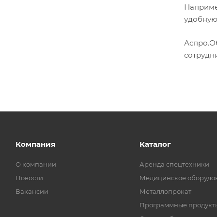
Например
удобную
Аспро.О
сотрудн
Компания
Каталог
О компании
Аренда спецтехники
Новости
Медицинское оборудо
Вакансии
Металлопрокат
Программные продукт