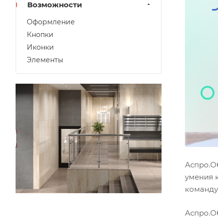
Возможности
Оформление
Кнопки
Иконки
Элементы
Аспро.О
умения 
команду
Аспро.О