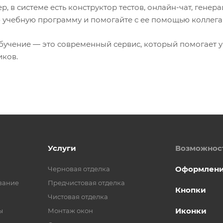
, в системе есть конструктор тестов, онлайн-чат, генер
 учебную программу и помогайте с ее помощью коллега
бучение — это современный сервис, который помогает
иков.
Услуги
Возможнос
Оформлен
Черновая отделка
вание
Предчистовая отделка
Кнопки
Чистовая отделка
Иконки
ы
Монтаж окон