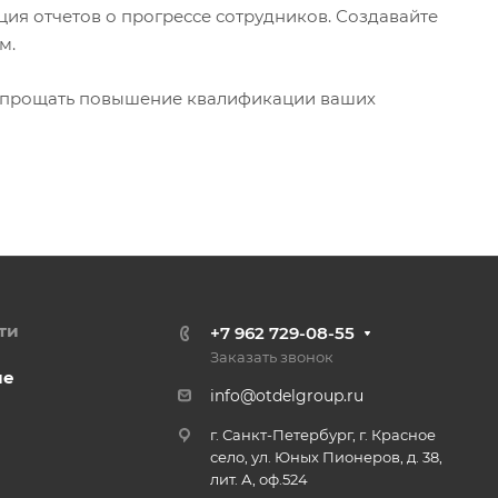
ация отчетов о прогрессе сотрудников. Создавайте
м.
 упрощать повышение квалификации ваших
ти
+7 962 729-08-55
Заказать звонок
ие
info@otdelgroup.ru
г. Санкт-Петербург, г. Красное
село, ул. Юных Пионеров, д. 38,
лит. А, оф.524