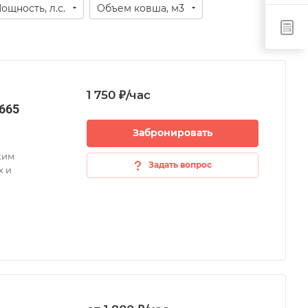
ощность, л.с.
Объем ковша, м3
1 750 ₽/час
665
Забронировать
ким
Задать вопрос
х и