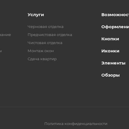
Услуги
Возможнос
Оформлен
Черновая отделка
вание
Предчистовая отделка
Кнопки
Чистовая отделка
Иконки
ы
Монтаж окон
Сдача квартир
Элементы
Обзоры
Политика конфиденциальности