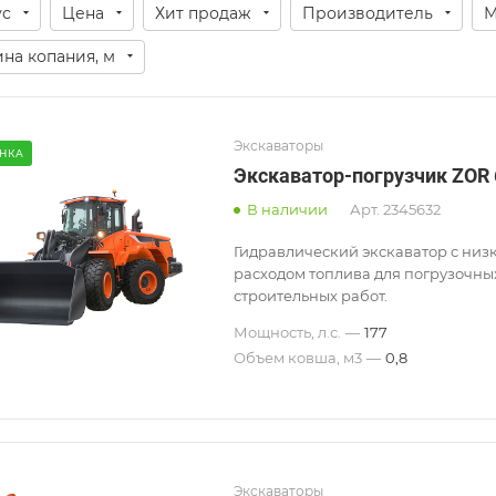
ус
Цена
Хит продаж
Производитель
М
ина копания, м
Экскаваторы
НКА
Экскаватор-погрузчик ZOR 
В наличии
Арт.
2345632
Гидравлический экскаватор с низ
расходом топлива для погрузочны
строительных работ.
Мощность, л.с.
—
177
Объем ковша, м3
—
0,8
Экскаваторы