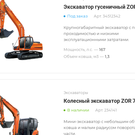
Экскаватор гусеничный ZO
Под заказ
Арт.
34512342
Крупногабаритный экскаватор с
проходимостью и низкими
эксплуатационными затратами.
Мощность, л.с.
—
167
Объем ковша, м3
—
1,3
Экскаваторы
Колесный экскаватор ZOR 
В наличии
Арт.
234141
Мини-экскаватор с небольшим о
ковша и малым радиусом поворот
части.