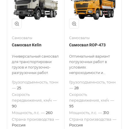
Самосвалы
Самосвалы
Самосвал Kelin
Самосвал ROP-473
Универсальный самосвал
Оптимальный вариант
для транспортировки
погрузочных работ в
грузов и погрузочно-
условиях
разгрузочных работ.
непроходимости и
перепадов температур.
Грузоподъемность, тонн
Грузоподъемность, тонн
—
25
—
28
Скорость
Скорость
передвижения, км/ч
—
передвижения, км/ч
—
90
95
Мощность, л.с.
—
260
Мощность, л.с.
—
310
Страна производства
—
Страна производства
—
Россия
Россия