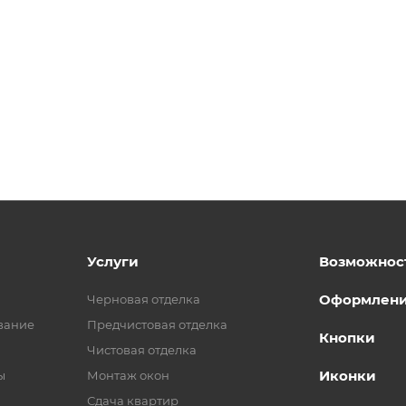
Услуги
Возможнос
Оформлен
Черновая отделка
вание
Предчистовая отделка
Кнопки
Чистовая отделка
Иконки
ы
Монтаж окон
Сдача квартир