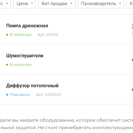
ус
Цена
Хит продаж
Производитель
К
Помпа дренажная
В наличии
Арт.
234151
Шумоглушители
В наличии
Диффузор потолочный
Под заказ
Арт.
42125123
зделе вы найдете оборудование, которое обеспечит си
льной защитой. Не стоит пренебрегать комплектующими