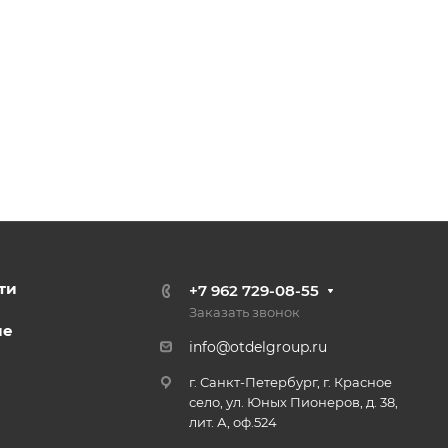
ти
+7 962 729-08-55
Заказать звонок
ие
info@otdelgroup.ru
г. Санкт-Петербург, г. Красное
село, ул. Юных Пионеров, д. 38,
лит. А, оф.524