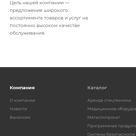
Цель нашей компании —
предложение широкого
ассортимента товаров и услуг на
постоянно высоком качестве
обслуживания.
Компания
Каталог
О компании
Аренда спецтехники
Новости
Медицинское оборудо
Вакансии
Металлопрокат
Программные продукт
Системы безопасности