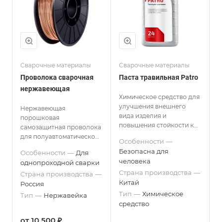
Сварочные материалы
Сварочные материалы
Проволока сварочная
Паста травильная Patro
нержавеющая
Химическое средство для
улучшения внешнего
Нержавеющая
вида изделия и
порошковая
повышения стойкости к
самозащитная проволока
коррозии.
для полуавтоматической
Особенности
—
сварки.
Безопасна для
Особенности
—
Для
человека
однопроходной сварки
Страна производства
—
Страна производства
—
Китай
Россия
Тип
—
Химическое
Тип
—
Нержавейка
средство
от 10 500 ₽